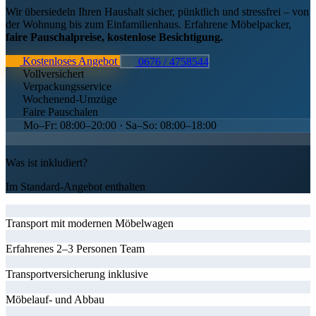
Wir übersiedeln Ihren Haushalt sicher, pünktlich und stressfrei – von
der Wohnung bis zum Einfamilienhaus. Erfahrene Möbelpacker,
faire Pauschalpreise, kostenlose Besichtigung.
Kostenloses Angebot
0676 / 4758544
Vollversichert
Verpackungsservice
Wochenend-Umzüge
Faire Pauschalen
Mo–Fr: 08:00–20:00 · Sa–So: 08:00–18:00
Was ist inkludiert?
Im Standard-Angebot enthalten
Transport mit modernen Möbelwagen
Erfahrenes 2–3 Personen Team
Transportversicherung inklusive
Möbelauf- und Abbau