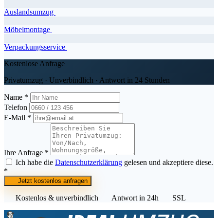
Auslandsumzug
Möbelmontage
Verpackungsservice
Kostenlose Anfrage
Privatumzug · Unverbindlich · Antwort in 24 Stunden
Name *
Telefon
E-Mail *
Ihre Anfrage *
Ich habe die
Datenschutzerklärung
gelesen und akzeptiere diese.
*
Jetzt kostenlos anfragen
Kostenlos & unverbindlich
Antwort in 24h
SSL