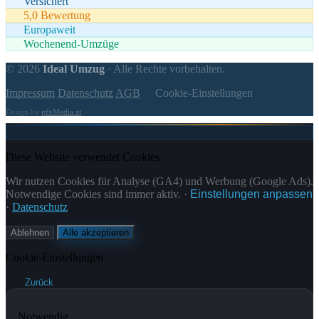
Versichert
5,0 Bewertung
Europaweit
Wochenend-Umzüge
© 2026
Ideal Umzug
· Alle Rechte vorbehalten.
Impressum
Datenschutz
AGB
Cookie-Einstellungen
Design by
gfxMedia.at
Diese Website verwendet Cookies
Wir nutzen Cookies für Analyse (GA4) und Werbung (Google Ads).
Notwendige Cookies sind immer aktiv. ·
Einstellungen anpassen
·
Datenschutz
Ablehnen
Alle akzeptieren
Cookie-Einstellungen
Zurück
Notwendig