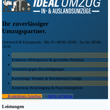
Ihr zuverlässiger
Umzugspartner.
Österreich & Europaweit · Mo–Fr: 08:00–20:00 · Sa–So: 08:00–
18:00
Erfahrene Möbelpacker & geschultes Personal
Versichert gegen Beschädigungen
Kurzfristige Termine & Wochenend-Umzüge
Kostenlose Besichtigung & Pauschalangebote
Kostenloses Angebot
0676 / 4758544
Leistungen