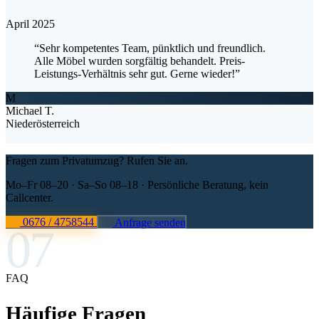
April 2025
“Sehr kompetentes Team, pünktlich und freundlich.
Alle Möbel wurden sorgfältig behandelt. Preis-
Leistungs-Verhältnis sehr gut. Gerne wieder!”
M
Michael T.
Niederösterreich
Fragen zum Privatumzug? Rufen Sie an.
Mo–Fr 08–20 · Sa–So 08–18 · Persönliche Beratung, kein
Callcenter.
0676 / 4758544
Anfrage senden
07
FAQ
Häufige Fragen